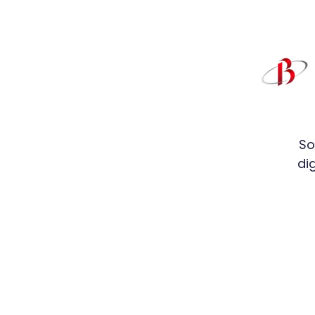
So
di