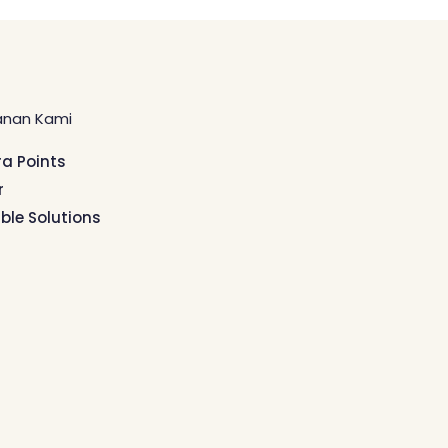
anan Kami
ra Points
r
ible Solutions