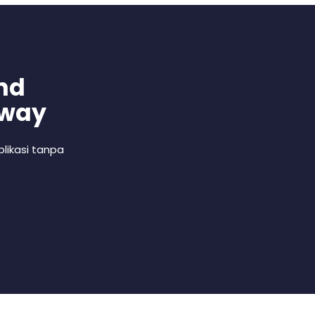
nd
 way
likasi tanpa