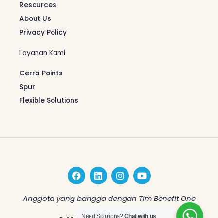
Resources
About Us
Privacy Policy
Layanan Kami
Cerra Points
Spur
Flexible Solutions
F
L
I
Y
a
i
n
o
c
n
s
u
e
k
t
t
Anggota yang bangga dengan Tim Benefit One
b
e
a
u
o
d
g
b
Need Solutions?
Chat with us