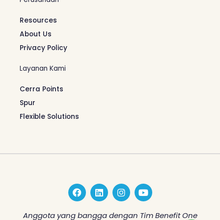
Resources
About Us
Privacy Policy
Layanan Kami
Cerra Points
Spur
Flexible Solutions
F
L
I
Y
a
i
n
o
c
n
s
u
e
k
t
t
Anggota yang bangga dengan Tim Benefit One