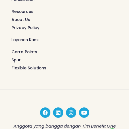
Resources
About Us
Privacy Policy
Layanan Kami
Cerra Points
Spur
Flexible Solutions
F
L
I
Y
a
i
n
o
c
n
s
u
e
k
t
t
Anggota yang bangga dengan Tim Benefit One