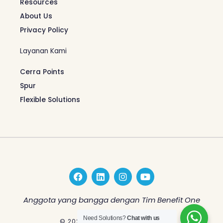
Resources
About Us
Privacy Policy
Layanan Kami
Cerra Points
Spur
Flexible Solutions
F
L
I
Y
a
i
n
o
c
n
s
u
e
k
t
t
Anggota yang bangga dengan Tim Benefit One
b
e
a
u
o
d
g
b
Need Solutions?
Chat with us
© 2026 Benefit One Indonesia