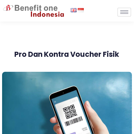
Lewati
ke
konten
Pro Dan Kontra Voucher Fisik
Voucher
Fisik
dan
E-
Voucher:
Perbedaan,
Pro
&