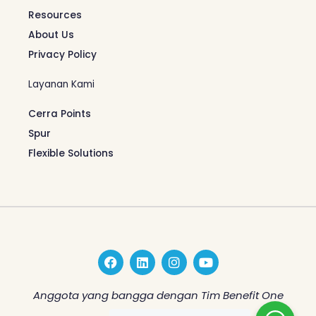
Resources
About Us
Privacy Policy
Layanan Kami
Cerra Points
Spur
Flexible Solutions
F
L
I
Y
a
i
n
o
c
n
s
u
e
k
t
t
Anggota yang bangga dengan Tim Benefit One
b
e
a
u