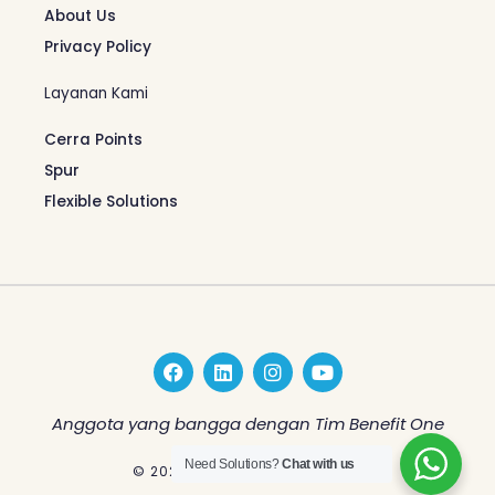
About Us
Privacy Policy
Layanan Kami
Cerra Points
Spur
Flexible Solutions
F
L
I
Y
a
i
n
o
c
n
s
u
e
k
t
t
Anggota yang bangga dengan Tim Benefit One
b
e
a
u
o
d
g
b
Need Solutions?
Chat with us
© 2026 Benefit One Indonesia
o
i
r
e