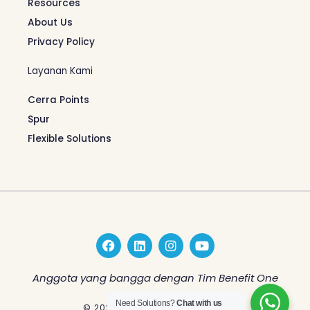
Resources
About Us
Privacy Policy
Layanan Kami
Cerra Points
Spur
Flexible Solutions
F
L
I
Y
a
i
n
o
c
n
s
u
e
k
t
t
Anggota yang bangga dengan Tim Benefit One
b
e
a
u
o
d
g
b
Need Solutions?
Chat with us
© 2026 Benefit One Indonesia