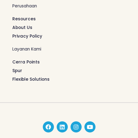
Perusahaan
Resources
About Us
Privacy Policy
Layanan Kami
Cerra Points
Spur
Flexible Solutions
F
L
I
Y
a
i
n
o
c
n
s
u