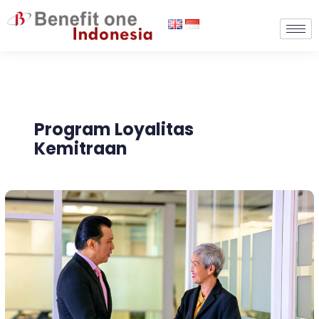
Lewati
ke
konten
Program Loyalitas
Kemitraan
Menciptakan
Nilai
Lebih
Untuk
Pelanggan
Dengan
Program