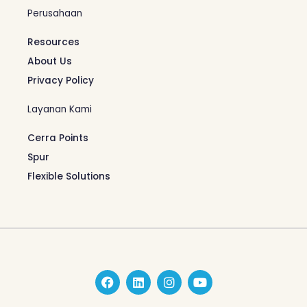
Perusahaan
Resources
About Us
Privacy Policy
Layanan Kami
Cerra Points
Spur
Flexible Solutions
F
L
I
Y
a
i
n
o
c
n
s
u