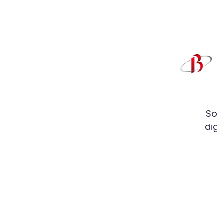
So
di