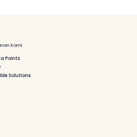
anan Kami
ra Points
r
ible Solutions