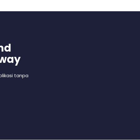
nd
 way
likasi tanpa