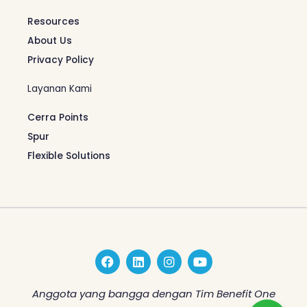
Resources
About Us
Privacy Policy
Layanan Kami
Cerra Points
Spur
Flexible Solutions
F
L
I
Y
a
i
n
o
c
n
s
u
e
k
t
t
Anggota yang bangga dengan Tim Benefit One
b
e
a
u