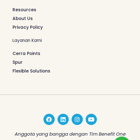
Resources
About Us
Privacy Policy
Layanan Kami
Cerra Points
Spur
Flexible Solutions
F
L
I
Y
a
i
n
o
c
n
s
u
e
k
t
t
Anggota yang bangga dengan Tim Benefit One
b
e
a
u