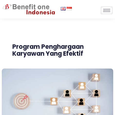
Lewati
ke
konten
Program Penghargaan
Karyawan Yang Efektif
6
Cara
Membangun
Program
Penghargaan
Karyawan
yang