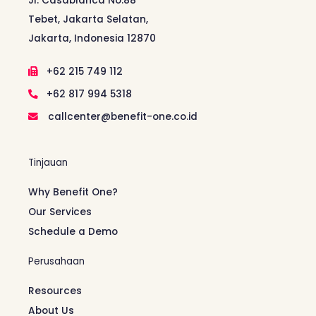
Jl. Casablanca No.88
Tebet, Jakarta Selatan,
Jakarta, Indonesia 12870
+62 215 749 112
+62 817 994 5318
callcenter@benefit-one.co.id
Tinjauan
Why Benefit One?
Our Services
Schedule a Demo
Perusahaan
Resources
About Us