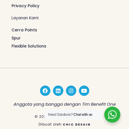
Privacy Policy
Layanan Kami
Cerra Points
Spur
Flexible Solutions
F
L
I
Y
a
i
n
o
c
n
s
u
e
k
t
t
Anggota yang bangga dengan Tim Benefit One
b
e
a
u
o
d
g
b
Need Solutions?
Chat with us
© 2026 Benefit One Indonesia
o
i
r
e
k
n
a
Dibuat oleh
CHIC DESAIN