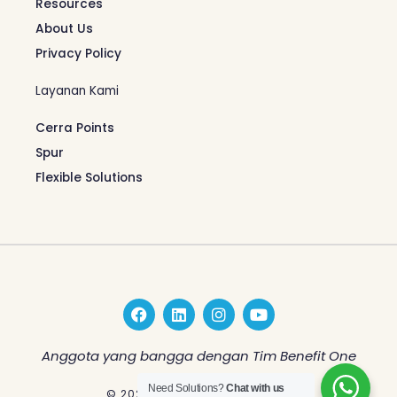
Resources
About Us
Privacy Policy
Layanan Kami
Cerra Points
Spur
Flexible Solutions
F
L
I
Y
a
i
n
o
c
n
s
u
e
k
t
t
Anggota yang bangga dengan Tim Benefit One
b
e
a
u
o
d
g
b
Need Solutions?
Chat with us
© 2026 Benefit One Indonesia