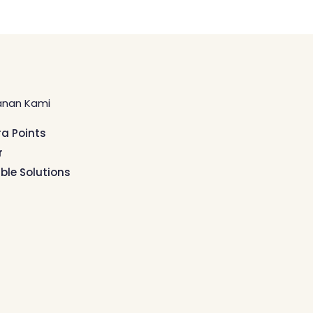
anan Kami
ra Points
r
ible Solutions