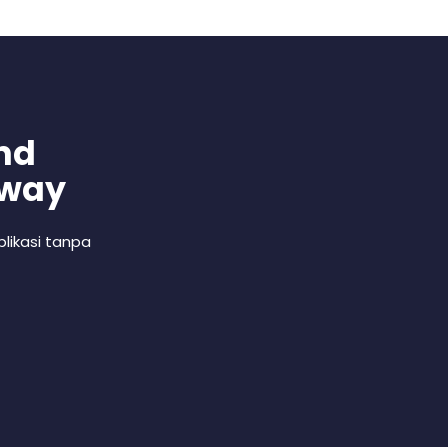
nd
 way
likasi tanpa