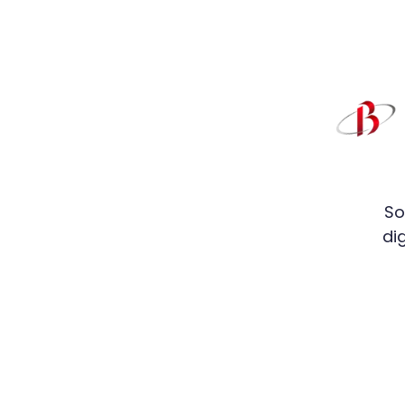
So
di