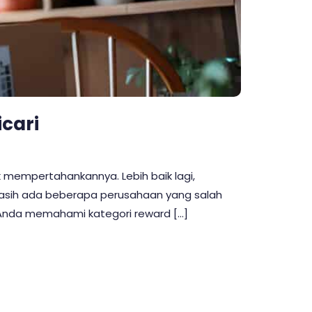
cari
mempertahankannya. Lebih baik lagi,
masih ada beberapa perusahaan yang salah
u Anda memahami kategori reward […]