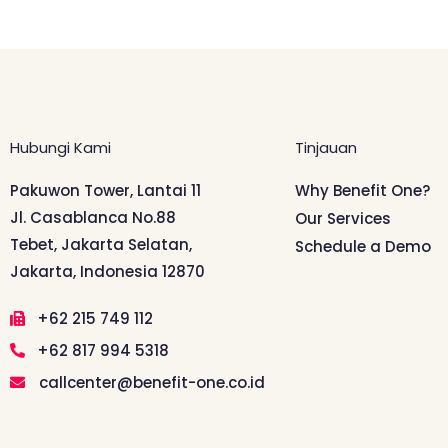
Hubungi Kami
Tinjauan
Pakuwon Tower, Lantai 11
Why Benefit One?
Jl. Casablanca No.88
Our Services
Tebet, Jakarta Selatan,
Schedule a Demo
Jakarta, Indonesia 12870
+62 215 749 112
+62 817 994 5318
callcenter@benefit-one.co.id