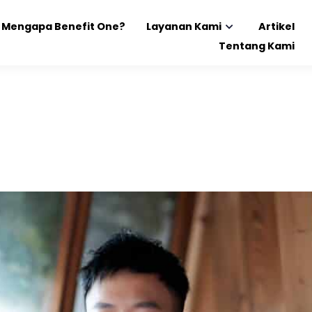
Mengapa Benefit One?
Layanan Kami
Artikel
Tentang Kami