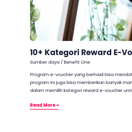
10+ Kategori Reward E-Vo
Sumber daya
/
Benefit One
Program e-voucher yang berhasil bisa menda
program ini juga bisa memberikan banyak man
dalam memilih kategori reward e-voucher unt
Read More »