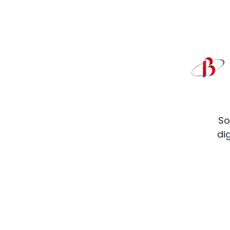
So
di