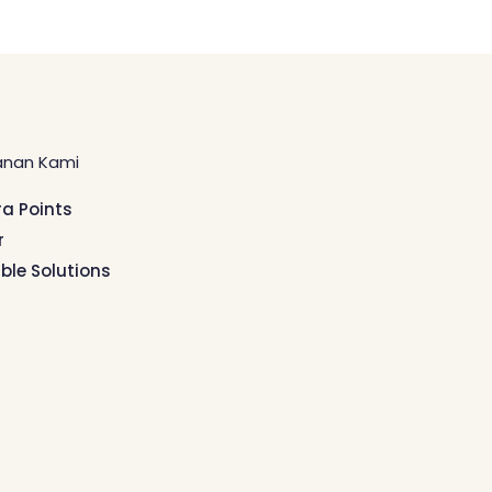
anan Kami
ra Points
r
ible Solutions