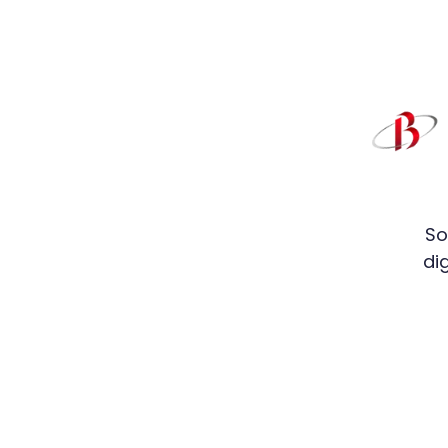
So
di