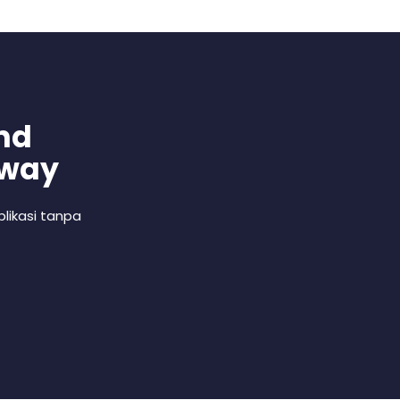
nd
 way
likasi tanpa