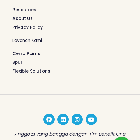
Resources
About Us
Privacy Policy
Layanan Kami
Cerra Points
Spur
Flexible Solutions
F
L
I
Y
a
i
n
o
c
n
s
u
e
k
t
t
Anggota yang bangga dengan Tim Benefit One
b
e
a
u