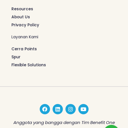
Resources
About Us
Privacy Policy
Layanan Kami
Cerra Points
Spur
Flexible Solutions
F
L
I
Y
a
i
n
o
c
n
s
u
e
k
t
t
Anggota yang bangga dengan Tim Benefit One
b
e
a
u