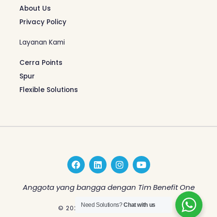
About Us
Privacy Policy
Layanan Kami
Cerra Points
Spur
Flexible Solutions
F
L
I
Y
a
i
n
o
c
n
s
u
e
k
t
t
Anggota yang bangga dengan Tim Benefit One
b
e
a
u
o
d
g
b
Need Solutions?
Chat with us
© 2026 Benefit One Indonesia
o
i
r
e