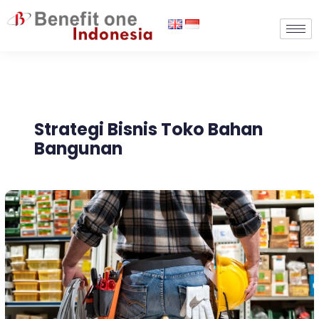
Lewati
ke
konten
Strategi Bisnis Toko Bahan
Bangunan
8
Strategi
Bisnis
Toko
Bahan
Bangunan,
Kelebihan