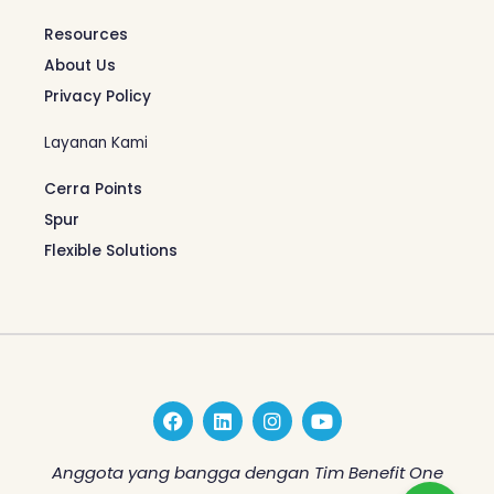
Resources
About Us
Privacy Policy
Layanan Kami
Cerra Points
Spur
Flexible Solutions
F
L
I
Y
a
i
n
o
c
n
s
u
e
k
t
t
Anggota yang bangga dengan Tim Benefit One
b
e
a
u