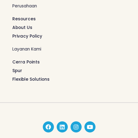
Perusahaan
Resources
About Us
Privacy Policy
Layanan Kami
Cerra Points
Spur
Flexible Solutions
F
L
I
Y
a
i
n
o
c
n
s
u