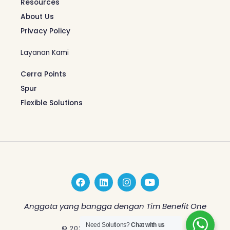
Resources
About Us
Privacy Policy
Layanan Kami
Cerra Points
Spur
Flexible Solutions
F
L
I
Y
a
i
n
o
c
n
s
u
e
k
t
t
Anggota yang bangga dengan Tim Benefit One
b
e
a
u
o
d
g
b
Need Solutions?
Chat with us
© 2026 Benefit One Indonesia