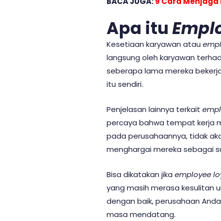
BACA JUGA:
9 Cara Menjaga 
Apa itu
Emplo
Kesetiaan karyawan atau
empl
langsung oleh karyawan terhad
seberapa lama mereka bekerja
itu sendiri.
Penjelasan lainnya terkait
empl
percaya bahwa tempat kerja mer
pada perusahaannya, tidak aka
menghargai mereka sebagai su
Bisa dikatakan jika
employee lo
yang masih merasa kesulitan unt
dengan baik, perusahaan Anda
masa mendatang.