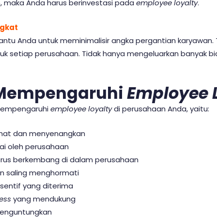
maka Anda harus berinvestasi pada
employee loyalty
.
ngkat
ntu Anda untuk meminimalisir angka pergantian karyawan. 
k setiap perusahaan. Tidak hanya mengeluarkan banyak bia
 Mempengaruhi
Employee 
 mempengaruhi
employee loyalty
di perusahaan Anda, yaitu:
sehat dan menyenangkan
ai oleh perusahaan
erus berkembang di dalam perusahaan
n saling menghormati
nsentif yang diterima
ness
yang mendukung
menguntungkan