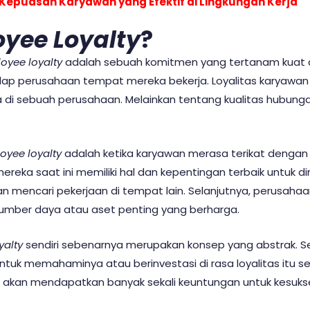
Kepuasan Karyawan yang Efektif di Lingkungan Kerja
yee Loyalty
?
oyee loyalty
adalah
sebuah komitmen yang tertanam kuat d
ap perusahaan tempat mereka bekerja. Loyalitas karyawan t
 di sebuah perusahaan. Melainkan tentang kualitas hubun
oyee loyalty
adalah
ketika karyawan merasa terikat denga
eka saat ini memiliki hal dan kepentingan terbaik untuk di
n mencari pekerjaan di tempat lain. Selanjutnya, perusaha
mber daya atau aset penting yang berharga.
yalty
sendiri sebenarnya merupakan konsep yang abstrak. S
uk memahaminya atau berinvestasi di rasa loyalitas itu sendi
 akan mendapatkan banyak sekali keuntungan untuk kesuk