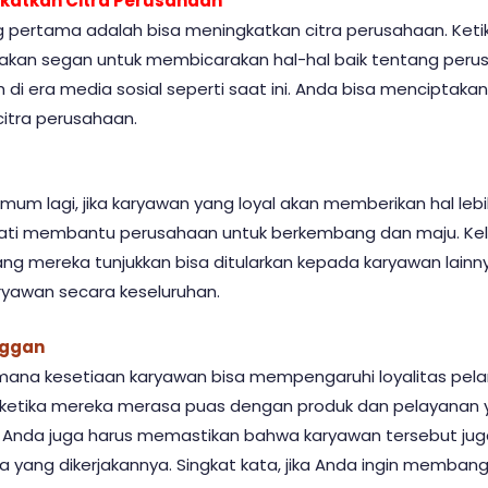
gkatkan Citra Perusahaan
 pertama adalah bisa meningkatkan citra perusahaan. Keti
 akan segan untuk membicarakan hal-hal baik tentang perus
 di era media sosial seperti saat ini. Anda bisa menciptaka
citra perusahaan.
um lagi, jika karyawan yang loyal akan memberikan hal lebi
ti membantu perusahaan untuk berkembang dan maju. Kele
yang mereka tunjukkan bisa ditularkan kepada karyawan lainn
ryawan secara keseluruhan.
nggan
mana kesetiaan karyawan bisa mempengaruhi loyalitas pelang
 ketika mereka merasa puas dengan produk dan pelayanan y
Anda juga harus memastikan bahwa karyawan tersebut juga ik
pa yang dikerjakannya. Singkat kata, jika Anda ingin memba