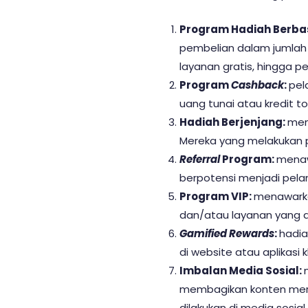
Program Hadiah Berbas
pembelian dalam jumlah t
layanan gratis, hingga p
Program
Cashback
:
pel
uang tunai atau kredit t
Hadiah Berjenjang:
men
Mereka yang melakukan p
Referral
Program:
menaw
berpotensi menjadi pel
Program VIP:
menawarkan
dan/atau layanan yang aka
Gamified Rewards
:
hadia
di website atau aplikasi
Imbalan Media Sosial:
membagikan konten merek
dilakukan di media sosial