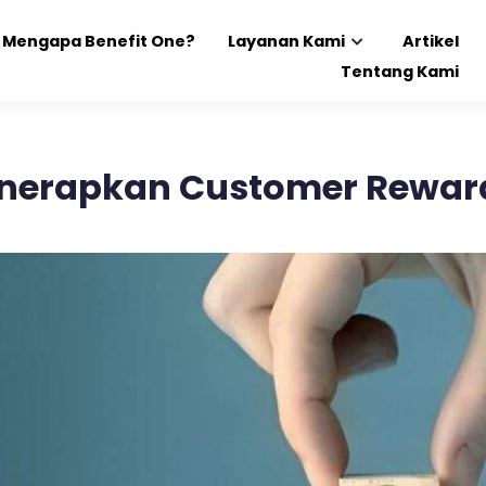
Mengapa Benefit One?
Layanan Kami
Artikel
Tentang Kami
erapkan Customer Reward 