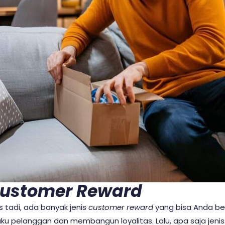
ustomer Reward
s tadi, ada banyak jenis
customer reward
yang bisa Anda beri
u pelanggan dan membangun loyalitas. Lalu, apa saja jenis-