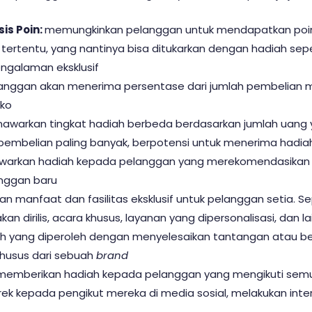
is Poin:
memungkinkan pelanggan untuk mendapatkan poin 
ertentu, yang nantinya bisa ditukarkan dengan hadiah sepe
engalaman eksklusif
anggan akan menerima persentase dari jumlah pembelian 
oko
awarkan tingkat hadiah berbeda berdasarkan jumlah uang 
embelian paling banyak, berpotensi untuk menerima hadiah 
arkan hadiah kepada pelanggan yang merekomendasika
anggan baru
 manfaat dan fasilitas eksklusif untuk pelanggan setia. Se
n dirilis, acara khusus, layanan yang dipersonalisasi, dan l
h yang diperoleh dengan menyelesaikan tantangan atau be
 khusus dari sebuah
brand
memberikan hadiah kepada pelanggan yang mengikuti semu
 kepada pengikut mereka di media sosial, melakukan interak