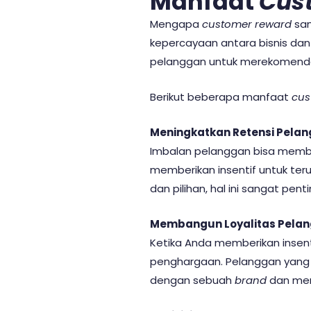
Manfaat
Cus
Mengapa
customer reward
san
kepercayaan antara bisnis dan
pelanggan untuk merekomendas
Berikut beberapa manfaat
cus
Meningkatkan Retensi Pela
Imbalan pelanggan bisa mem
memberikan insentif untuk ter
dan pilihan, hal ini sangat penti
Membangun Loyalitas Pela
Ketika Anda memberikan insent
penghargaan. Pelanggan yang m
dengan sebuah
brand
dan mer