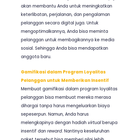
akan membantu Anda untuk meningkatkan
keterlibatan, perjalanan, dan pengalaman
pelanggan secara digital juga. Untuk
mengoptimalkannya, Anda bisa meminta
pelanggan untuk membagikannya ke media
sosial. Sehingga Anda bisa mendapatkan
anggota baru.
Gamifikasi dalam Program Loyalitas
Pelanggan untuk Memberikan Insentif
Membuat gamifikasi dalam program loyalitas
pelanggan bisa membuat mereka merasa
dihargai tanpa harus mengeluarkan biaya
sepeserpun. Namun, Anda harus
melengkapinya dengan hadiah
virtual
berupa
insentif dan
reward
. Nantinya keseluruhan
paket tersebut bisa memberi nilai lebih