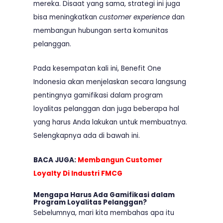
mereka. Disaat yang sama, strategi ini juga
bisa meningkatkan
customer experience
dan
membangun hubungan serta komunitas
pelanggan.
Pada kesempatan kali ini, Benefit One
Indonesia akan menjelaskan secara langsung
pentingnya gamifikasi dalam program
loyalitas pelanggan dan juga beberapa hal
yang harus Anda lakukan untuk membuatnya.
Selengkapnya ada di bawah ini.
BACA JUGA:
Membangun Customer
Loyalty Di Industri FMCG
Mengapa Harus Ada Gamifikasi dalam
Program Loyalitas Pelanggan?
Sebelumnya, mari kita membahas apa itu