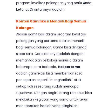
program loyalitas pelanggan yang perlu Anda
ketahui. Di antaranya adalah:
Konten Gamifikasi Menarik Bagi Semua
Kalangan
Alasan gamifikasi dalam program loyalitas
pelanggan yang pertama adalah menarik
bagi semua kalangan.
Game
bisa dinikmati
siapa saja. Cara kerjanya adalah dengan
memanfaatkan psikologi manusia dalam
beberapa cara berbeda.
Hal pertama
adalah gamifikasi bisa memberikan rasa
pencapaian seperti “menghadiahi” otak
setiap kali seseorang sudah mencapai
tujuannya. Dengan begitu orang tersebut bisa
melakukan kegiatan yang sama untuk terus
mendapatkan hadiah yang diinginkan.