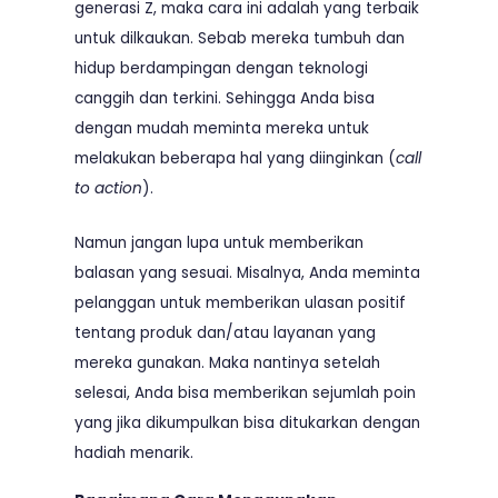
generasi Z, maka cara ini adalah yang terbaik
untuk dilkaukan. Sebab mereka tumbuh dan
hidup berdampingan dengan teknologi
canggih dan terkini. Sehingga Anda bisa
dengan mudah meminta mereka untuk
melakukan beberapa hal yang diinginkan (
call
to action
).
Namun jangan lupa untuk memberikan
balasan yang sesuai. Misalnya, Anda meminta
pelanggan untuk memberikan ulasan positif
tentang produk dan/atau layanan yang
mereka gunakan. Maka nantinya setelah
selesai, Anda bisa memberikan sejumlah poin
yang jika dikumpulkan bisa ditukarkan dengan
hadiah menarik.