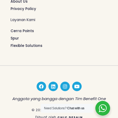
About Us
Privacy Policy
Layanan Kami
Cerra Points
Spur
Flexible Solutions
F
L
I
Y
a
i
n
o
c
n
s
u
e
k
t
t
Anggota yang bangga dengan Tim Benefit One
b
e
a
u
o
d
g
b
Need Solutions?
Chat with us
© 2026 Benefit One Indonesia
o
i
r
e
k
n
a
Dibuat oleh
CHIC DESAIN