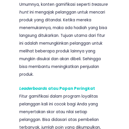
Umumnya, konten gamifikasi seperti
treasure
hunt
ini mengajak pelanggan untuk mencari
produk yang ditandai. Ketika mereka
menemukannya, maka ada hadiah yang bisa
langsung ditukarkan. Tujuan utama dari fitur
ini adalah memungkinkan pelanggan untuk
melihat beberapa produk lainnya yang
mungkin disukai dan akan dibeli. Sehingga
bisa membantu meningkatkan penjualan
produk.
Leaderboards
atau Papan Peringkat
Fitur gamifikasi dalam program loyalitas
pelanggan kali ini cocok bagi Anda yang
menyertakan skor atau nilai setiap
pelanggan. Bisa didasari atas pembelian
terbanyak, jumlah poin yang dikumpulkan,