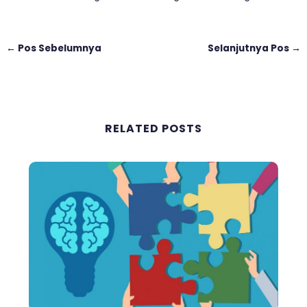
←
Pos Sebelumnya
Selanjutnya Pos
→
RELATED POSTS