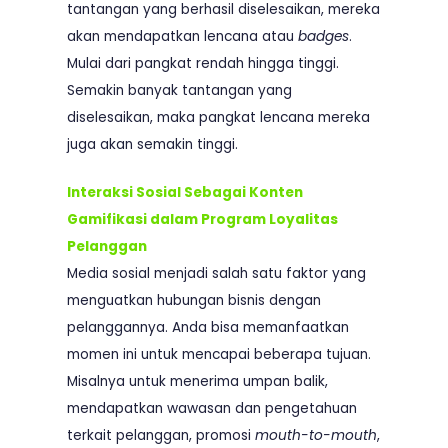
tantangan yang berhasil diselesaikan, mereka
akan mendapatkan lencana atau
badges
.
Mulai dari pangkat rendah hingga tinggi.
Semakin banyak tantangan yang
diselesaikan, maka pangkat lencana mereka
juga akan semakin tinggi.
Interaksi Sosial Sebagai Konten
Gamifikasi dalam Program Loyalitas
Pelanggan
Media sosial menjadi salah satu faktor yang
menguatkan hubungan bisnis dengan
pelanggannya. Anda bisa memanfaatkan
momen ini untuk mencapai beberapa tujuan.
Misalnya untuk menerima umpan balik,
mendapatkan wawasan dan pengetahuan
terkait pelanggan, promosi
mouth-to-mouth
,