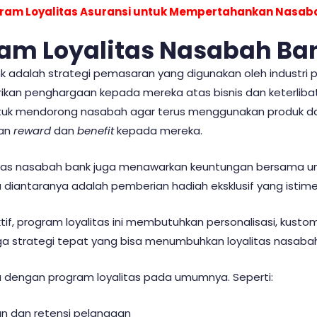
am Loyalitas Asuransi untuk Mempertahankan Nasab
ram Loyalitas Nasabah Ba
k adalah strategi pemasaran yang digunakan oleh industri
ikan penghargaan kepada mereka atas bisnis dan keterliba
untuk mendorong nasabah agar terus menggunakan produk da
kan
reward
dan
benefit
kepada mereka.
litas nasabah bank juga menawarkan keuntungan bersama un
diantaranya adalah pemberian hadiah eksklusif yang istim
if, program loyalitas ini membutuhkan personalisasi, kustom
ga strategi tepat yang bisa menumbuhkan loyalitas nasaba
 dengan program loyalitas pada umumnya. Seperti:
an dan retensi pelanggan