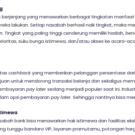
ng
tas berjenjang yang menawarkan berbagai tingkatan manfaat
ereka lakukan. Setiap nasabah berhasil naik tingkat, maka
 Tingkat yang paling tinggi cenderung memiliki hadiah,
bene
ioritas, suku bunga istimewa, dan/atau akses ke acara-acar
itas
cashback
yang memberikan pelanggan persentase dar
ertujuan untuk mendorong transaksi belanja dan sekaligus m
 pembayaran
pay later
sedang menjadi populer saat ini. Indus
alam opsi pembayaran
pay later
. Sehingga nantinya bisa me
Istimewa
sabah bank bisa menawarkan hak istimewa dan fasilitas eksk
ang tunggu bandara VIP, layanan pramutamu, potongan ha