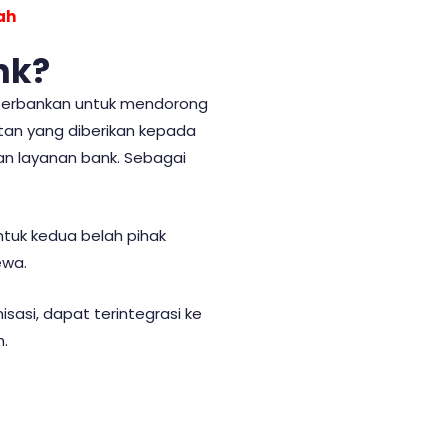
ah
nk?
 perbankan untuk mendorong
tan yang diberikan kepada
n layanan bank. Sebagai
tuk kedua belah pihak
ewa.
isasi, dapat terintegrasi ke
h.