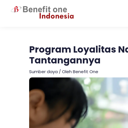
Lewati
ke
konten
Program Loyalitas Na
Tantangannya
Sumber daya
/ Oleh
Benefit One