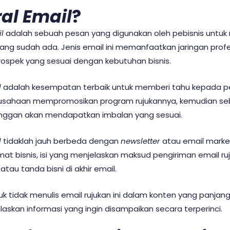
ral Email
?
l
adalah
sebuah pesan yang digunakan oleh pebisnis untuk
ang sudah ada. Jenis email ini memanfaatkan jaringan profe
spek yang sesuai dengan kebutuhan bisnis.
l
adalah
kesempatan terbaik untuk memberi tahu kepada p
rusahaan mempromosikan program rujukannya, kemudian se
ggan akan mendapatkan imbalan yang sesuai.
l
tidaklah jauh berbeda dengan
newsletter
atau email mark
mat bisnis, isi yang menjelaskan maksud pengiriman email ru
atau tanda bisni di akhir email.
uk tidak menulis email rujukan ini dalam konten yang panjang
laskan informasi yang ingin disampaikan secara terperinci.