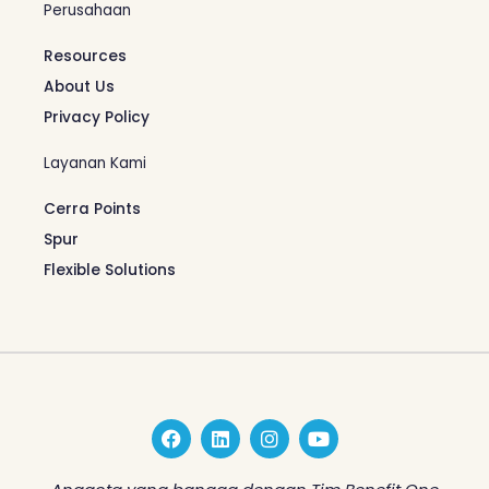
Perusahaan
Resources
About Us
Privacy Policy
Layanan Kami
Cerra Points
Spur
Flexible Solutions
F
L
I
Y
a
i
n
o
c
n
s
u
e
k
t
t