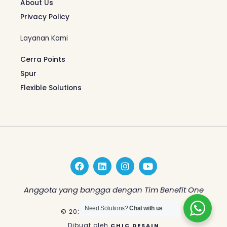
About Us
Privacy Policy
Layanan Kami
Cerra Points
Spur
Flexible Solutions
F
L
I
Y
a
i
n
o
c
n
s
u
e
k
t
t
Anggota yang bangga dengan Tim Benefit One
b
e
a
u
o
d
g
b
Need Solutions?
Chat with us
© 2026 Benefit One Indonesia
o
i
r
e
k
n
a
Dibuat oleh
CHIC DESAIN