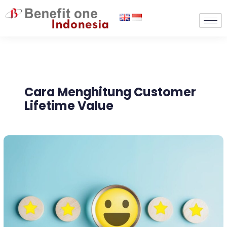
Lewati
ke
konten
Cara Menghitung Customer
Lifetime Value
Seberapa
Penting
Customer
Lifetime
Value
untuk
Bisnis