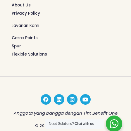
About Us
Privacy Policy
Layanan Kami
Cerra Points
Spur
Flexible Solutions
F
L
I
Y
a
i
n
o
c
n
s
u
e
k
t
t
Anggota yang bangga dengan Tim Benefit One
b
e
a
u
o
d
g
b
Need Solutions?
Chat with us
© 2026 Benefit One Indonesia
o
i
r
e