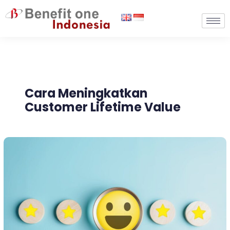
Lewati
ke
konten
Cara Meningkatkan
Customer Lifetime Value
Seberapa
Penting
Customer
Lifetime
Value
untuk
Bisnis