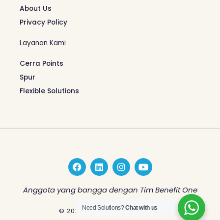
About Us
Privacy Policy
Layanan Kami
Cerra Points
Spur
Flexible Solutions
F
L
I
Y
a
i
n
o
c
n
s
u
e
k
t
t
Anggota yang bangga dengan Tim Benefit One
b
e
a
u
o
d
g
b
Need Solutions?
Chat with us
© 2026 Benefit One Indonesia
o
i
r
e