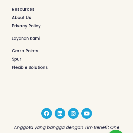
Resources
About Us
Privacy Policy
Layanan Kami
Cerra Points
Spur
Flexible Solutions
F
L
I
Y
a
i
n
o
c
n
s
u
e
k
t
t
Anggota yang bangga dengan Tim Benefit One
b
e
a
u