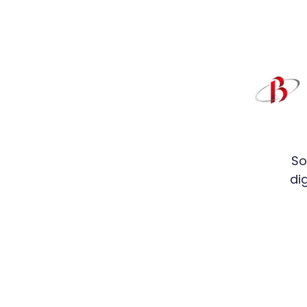
So
di