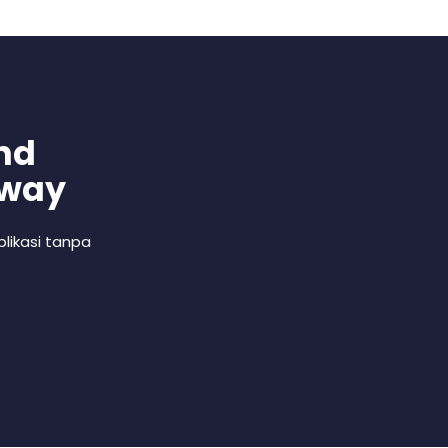
nd
 way
likasi tanpa