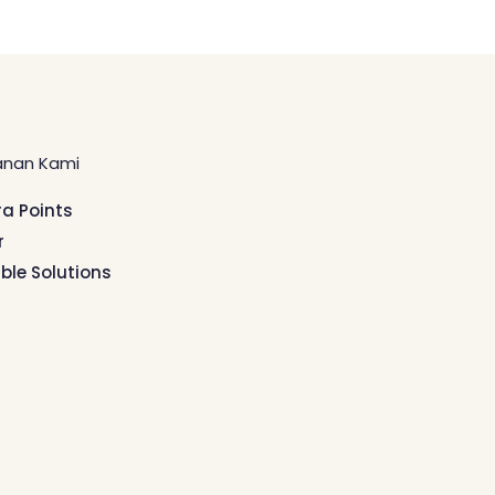
anan Kami
ra Points
r
ible Solutions