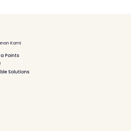
anan Kami
ra Points
r
ible Solutions