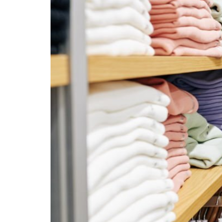
&
Strateginya