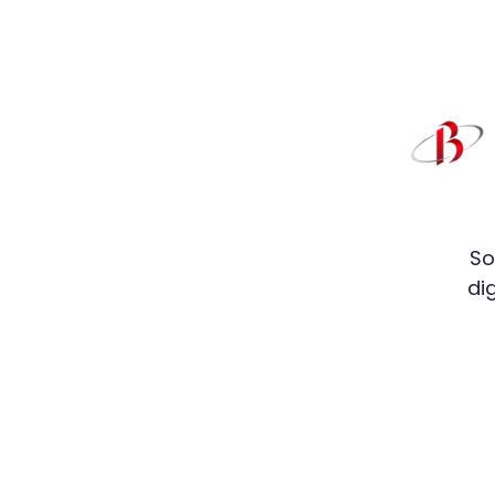
So
di