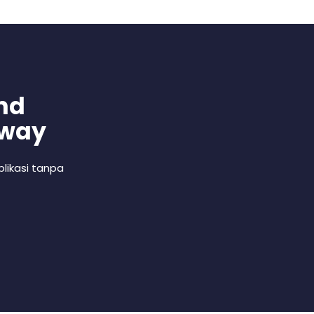
nd
 way
likasi tanpa