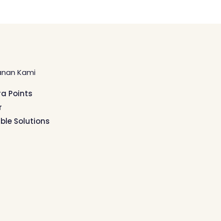
anan Kami
ra Points
r
ible Solutions