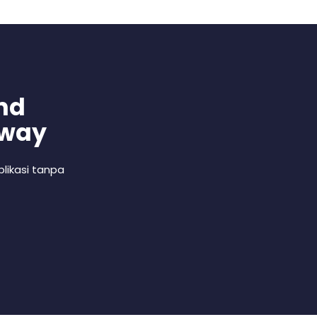
nd
 way
likasi tanpa