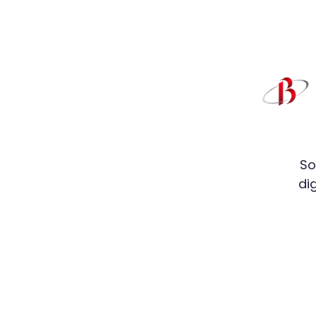
So
di