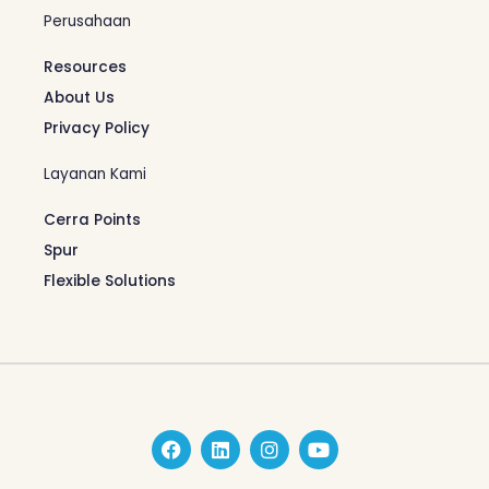
Perusahaan
Resources
About Us
Privacy Policy
Layanan Kami
Cerra Points
Spur
Flexible Solutions
F
L
I
Y
a
i
n
o
c
n
s
u