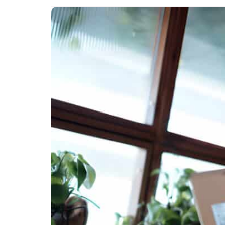
10+
Kategori
Reward
E-
Voucher
yang
Paling
Populer
dan
Dicari