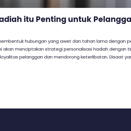
adiah itu Penting untuk Pelangg
 membentuk hubungan yang awet dan tahan lama dengan pel
ni akan menciptakan strategi personalisasi hadiah dengan tin
loyalitas pelanggan dan mendorong keterlibatan. Disaat yan