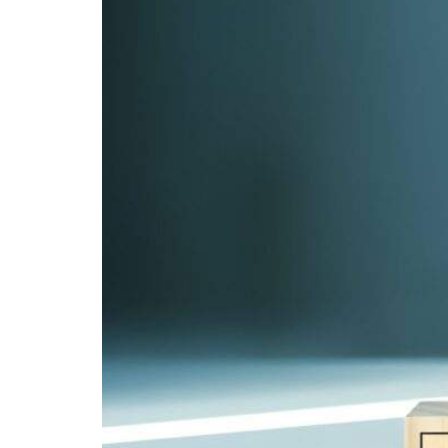
Efektif?