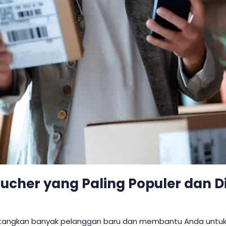
ucher yang Paling Populer dan Di
tangkan banyak pelanggan baru dan membantu Anda untuk 