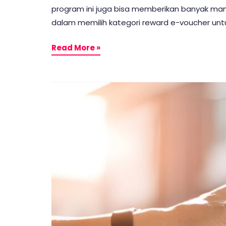
program ini juga bisa memberikan banyak man
dalam memilih kategori reward e-voucher unt
Read More »
Mengapa
Personalisasi
Hadiah
itu
Penting
untuk
Pelanggan?