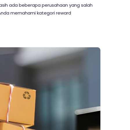
masih ada beberapa perusahaan yang salah
u Anda memahami kategori reward