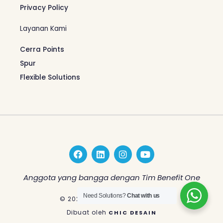
Privacy Policy
Layanan Kami
Cerra Points
Spur
Flexible Solutions
F
L
I
Y
a
i
n
o
c
n
s
u
e
k
t
t
Anggota yang bangga dengan Tim Benefit One
b
e
a
u
o
d
g
b
Need Solutions?
Chat with us
© 2026 Benefit One Indonesia
o
i
r
e
k
n
a
Dibuat oleh
CHIC DESAIN
m