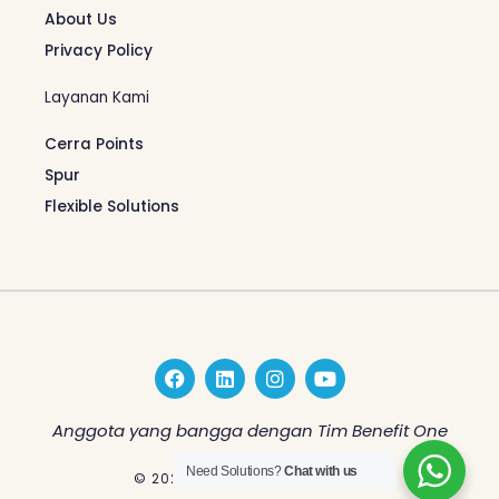
About Us
Privacy Policy
Layanan Kami
Cerra Points
Spur
Flexible Solutions
F
L
I
Y
a
i
n
o
c
n
s
u
e
k
t
t
Anggota yang bangga dengan Tim Benefit One
b
e
a
u
o
d
g
b
Need Solutions?
Chat with us
© 2026 Benefit One Indonesia
o
i
r
e