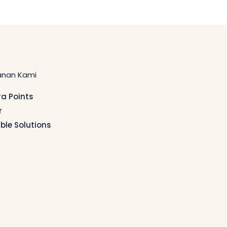
anan Kami
ra Points
r
ible Solutions