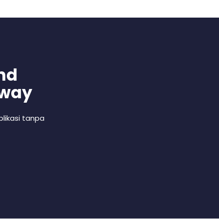
nd
 way
likasi tanpa