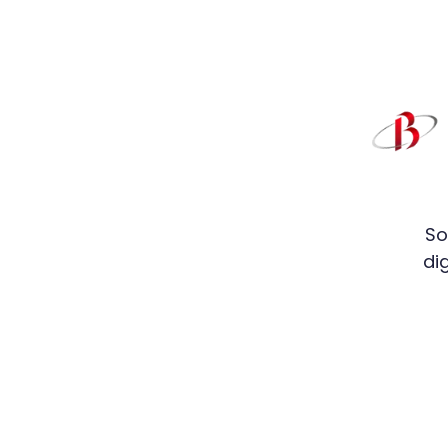
So
di