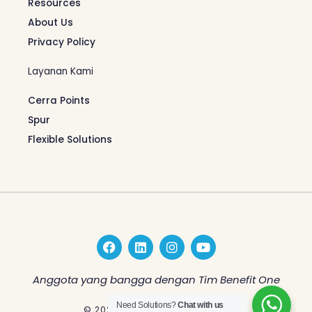
Resources
About Us
Privacy Policy
Layanan Kami
Cerra Points
Spur
Flexible Solutions
F
L
I
Y
a
i
n
o
c
n
s
u
e
k
t
t
Anggota yang bangga dengan Tim Benefit One
b
e
a
u
o
d
g
b
Need Solutions?
Chat with us
© 2026 Benefit One Indonesia