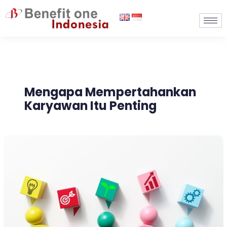
Lewati
ke
konten
Mengapa Mempertahankan
Karyawan Itu Penting
9
Strategi
Employee
Retention
untuk
Mempertahankan
Karyawan