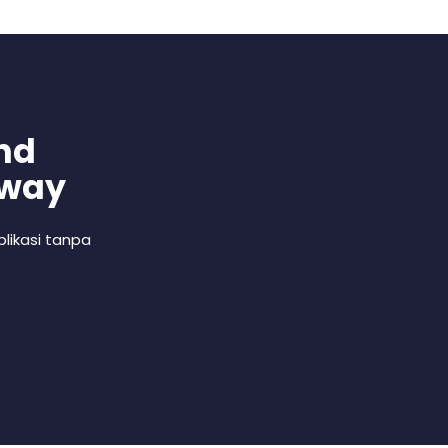
nd
 way
likasi tanpa