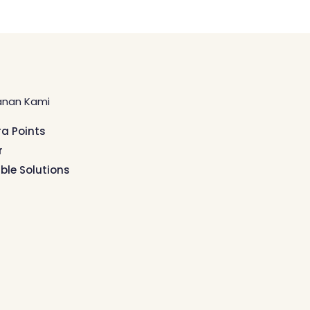
anan Kami
ra Points
r
ible Solutions