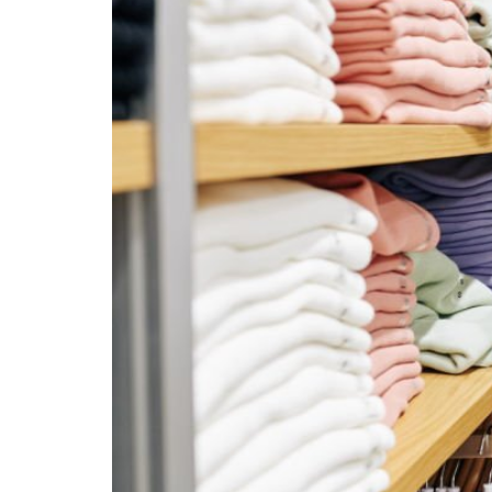
&
Strateginya