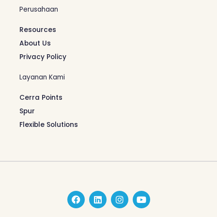
Perusahaan
Resources
About Us
Privacy Policy
Layanan Kami
Cerra Points
Spur
Flexible Solutions
F
L
I
Y
a
i
n
o
c
n
s
u