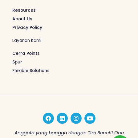
Resources
About Us
Privacy Policy
Layanan Kami
Cerra Points
Spur
Flexible Solutions
F
L
I
Y
a
i
n
o
c
n
s
u
e
k
t
t
Anggota yang bangga dengan Tim Benefit One
b
e
a
u