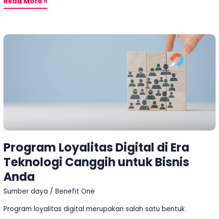
Read More »
Program
Loyalitas
Digital
di
Era
Teknologi
Canggih
untuk
Program Loyalitas Digital di Era
Bisnis
Teknologi Canggih untuk Bisnis
Anda
Anda
Sumber daya
/
Benefit One
Program loyalitas digital merupakan salah satu bentuk