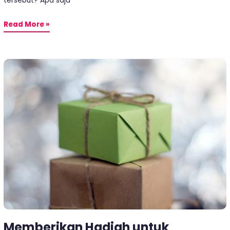
tersebut? Apa saja
Read More »
Memberikan
Hadiah
untuk
Pelanggan
Dengan
Cara
yang
Tepat
Memberikan Hadiah untuk