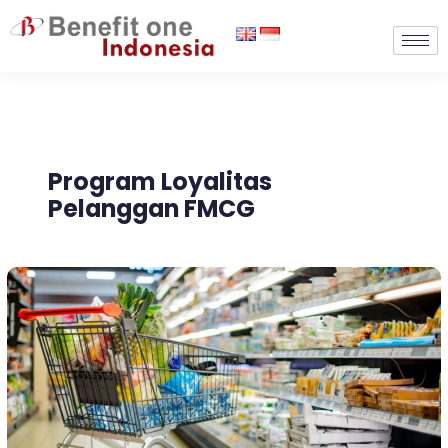
Lewati
ke
konten
Program Loyalitas
Pelanggan FMCG
Membangun
Customer
Loyalty
Di
Industri
FMCG