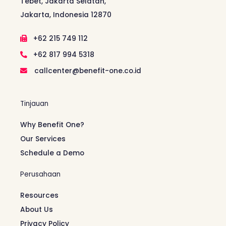
Tebet, Jakarta Selatan,
Jakarta, Indonesia 12870
+62 215 749 112
+62 817 994 5318
callcenter@benefit-one.co.id
Tinjauan
Why Benefit One?
Our Services
Schedule a Demo
Perusahaan
Resources
About Us
Privacy Policy