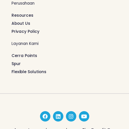
Perusahaan
Resources
About Us
Privacy Policy
Layanan Kami
Cerra Points
Spur
Flexible Solutions
F
L
I
Y
a
i
n
o
c
n
s
u
e
k
t
t