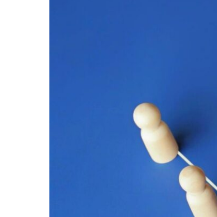
Strategi
Retensi
Karyawan
yang
Efektif
untuk
Tingkatkan
Kepuasan