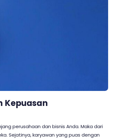
an Kepuasan
jang perusahaan dan bisnis Anda. Maka dari
eka. Sejatinya, karyawan yang puas dengan