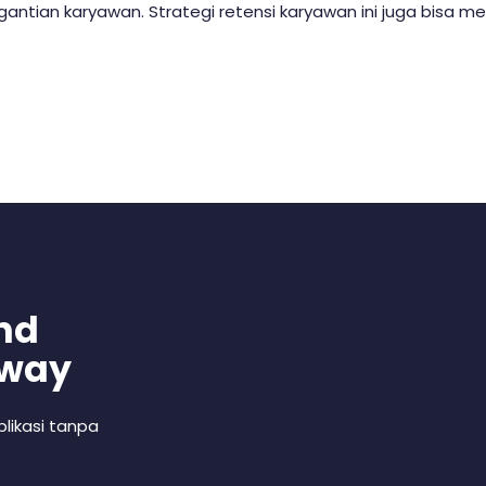
ntian karyawan. Strategi retensi karyawan ini juga bisa m
nd
 way
likasi tanpa