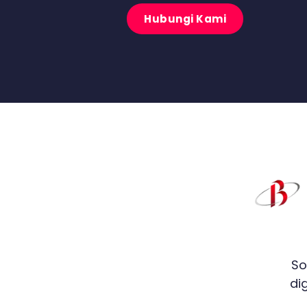
Hubungi Kami
So
di