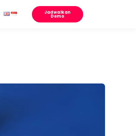
Jadwalkan
Demo