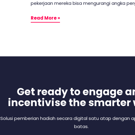
pekerjaan mereka bisa mengurangi angka perga
Read More »
Get ready to engage a
incentivise the smarter
Solusi pemberian hadiah secara digital satu atap dengan ap
batas.